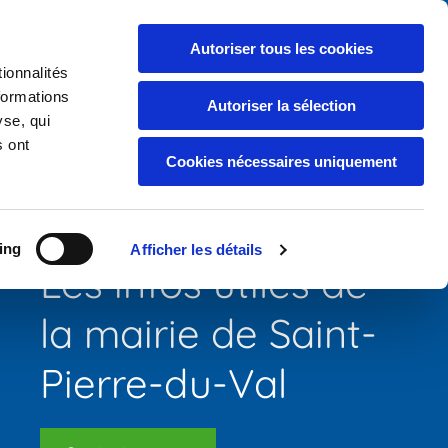
Appelez-nous :
02 32 57 60 87

Autoriser tous les cookies
ionnalités
 & parutions
Association, contact & plans
formations
Autoriser la sélection
yse, qui
s ont
Cookies nécessaires uniquement
ing
Afficher les détails
Les infos utiles de
la mairie de Saint-
Pierre-du-Val